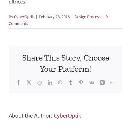
ultrices.
By
CyberOptik
|
February 28, 2016
|
Design Process
|
0
Comments
Share This Story, Choose
Your Platform!
Facebook
X
Reddit
LinkedIn
WhatsApp
Tumblr
Pinterest
Vk
Xing
Email
About the Author:
CyberOptik