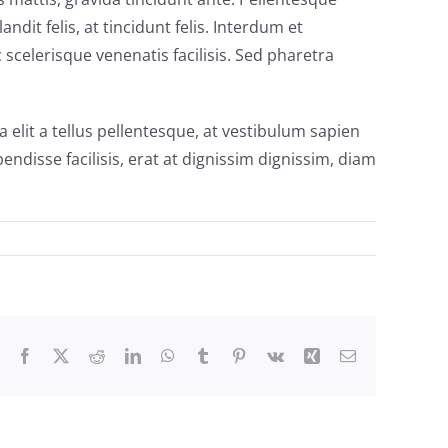
ndit felis, at tincidunt felis. Interdum et
scelerisque venenatis facilisis. Sed pharetra
 elit a tellus pellentesque, at vestibulum sapien
endisse facilisis, erat at dignissim dignissim, diam
Facebook
X
Reddit
LinkedIn
WhatsApp
Tumblr
Pinterest
Vk
Xing
Email