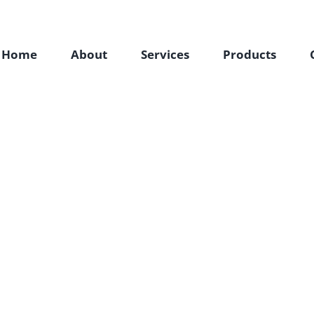
Home
About
Services
Products
ongue felis, a vulpu