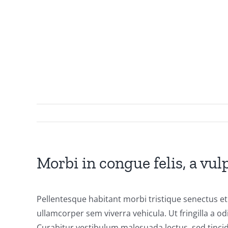
Morbi in congue felis, a vu
Pellentesque habitant morbi tristique senectus et
ullamcorper sem viverra vehicula. Ut fringilla a o
Curabitur vestibulum malesuada lectus, sed tincid