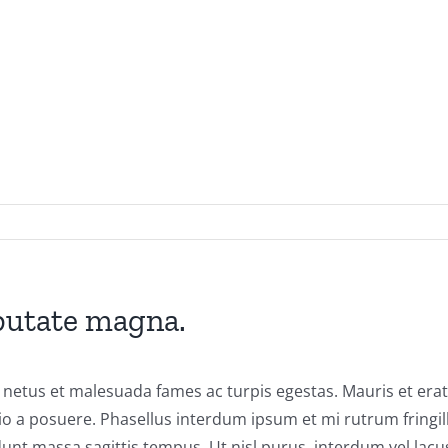
lputate magna.
 netus et malesuada fames ac turpis egestas. Mauris et erat
dio a posuere. Phasellus interdum ipsum et mi rutrum fringil
unt massa sagittis tempus. Ut nisl purus, interdum vel lacus